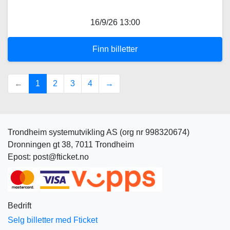
16/9/26 13:00
Finn billetter
(current)
←
1
2
3
4
→
Trondheim systemutvikling AS (org nr 998320674)
Dronningen gt 38, 7011 Trondheim
Epost: post@fticket.no
Bedrift
Selg billetter med Fticket