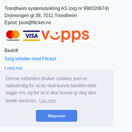
Trondheim systemutvikling AS (org nr 998320674)
Dronningen gt 38, 7011 Trondheim
Epost: post@fticket.no
Bedrift
Selg billetter med Fticket
Logg inn
Om Fticket
Denne nettsiden bruker cookies som er
nødvendig for at du skal kunne bestille eller
Aktuelt
logge inn, og for at vi skal kunne gi deg den
Priser
beste servicen.
Les mer
Salgs og leveringsbetingelser
Personvern
Skjønner