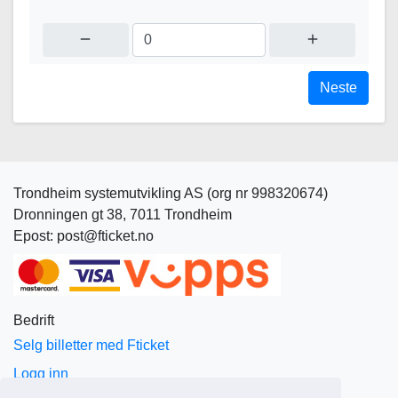
remove
add
Neste
Trondheim systemutvikling AS (org nr 998320674)
Dronningen gt 38, 7011 Trondheim
Epost: post@fticket.no
Bedrift
Selg billetter med Fticket
Logg inn