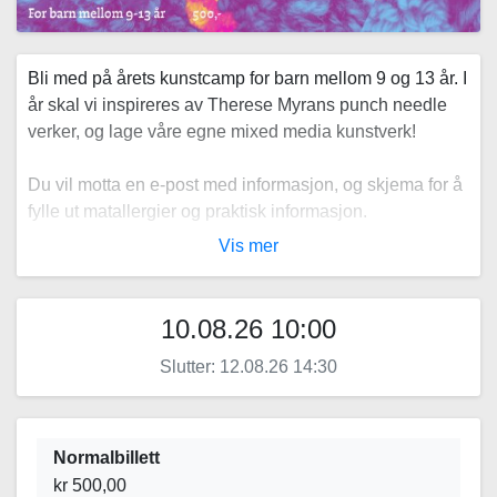
Bli med på årets kunstcamp for barn mellom 9 og 13 år. I
år skal vi inspireres av Therese Myrans punch needle
verker, og lage våre egne mixed media kunstverk!
Du vil motta en e-post med informasjon, og skjema for å
fylle ut matallergier og praktisk informasjon.
place
Vis mer
Stasjonsgata 3 , 7800 Namsos
Del på Facebook
10.08.26 10:00
Arrangør:
Kunstmuseet NordTrøndelag
Slutter: 12.08.26 14:30
Normalbillett
kr 500,00