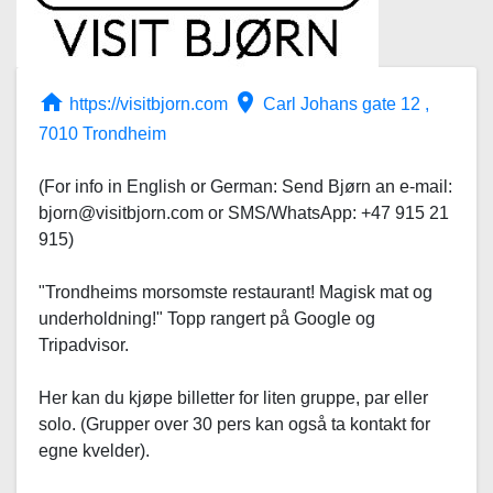
home
place
https://visitbjorn.com
Carl Johans gate 12 ,
7010 Trondheim
(For info in English or German: Send Bjørn an e-mail:
bjorn@visitbjorn.com or SMS/WhatsApp: +47 915 21
915)
"Trondheims morsomste restaurant! Magisk mat og
underholdning!" Topp rangert på Google og
Tripadvisor.
Her kan du kjøpe billetter for liten gruppe, par eller
solo. (Grupper over 30 pers kan også ta kontakt for
egne kvelder).