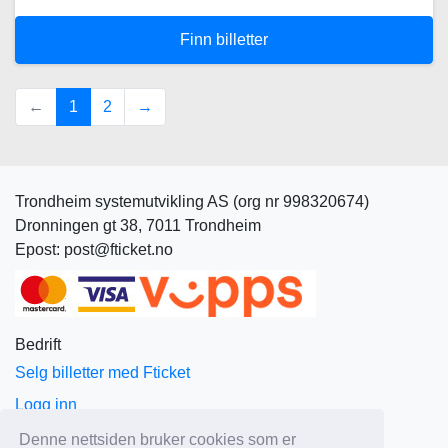
Finn billetter
(current)
←
1
2
→
Trondheim systemutvikling AS (org nr 998320674)
Dronningen gt 38, 7011 Trondheim
Epost: post@fticket.no
Bedrift
Selg billetter med Fticket
Logg inn
Om Fticket
Denne nettsiden bruker cookies som er