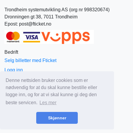
24
25
26
27
28
29
30
Trondheim systemutvikling AS (org nr 998320674)
31
1
2
3
4
5
6
Dronningen gt 38, 7011 Trondheim
Epost: post@fticket.no
Idag
Nullstill
Lukk
Bedrift
Selg billetter med Fticket
Logg inn
Om Fticket
Denne nettsiden bruker cookies som er
nødvendig for at du skal kunne bestille eller
Aktuelt
logge inn, og for at vi skal kunne gi deg den
Priser
beste servicen.
Les mer
Salgs og leveringsbetingelser
Personvern
Skjønner