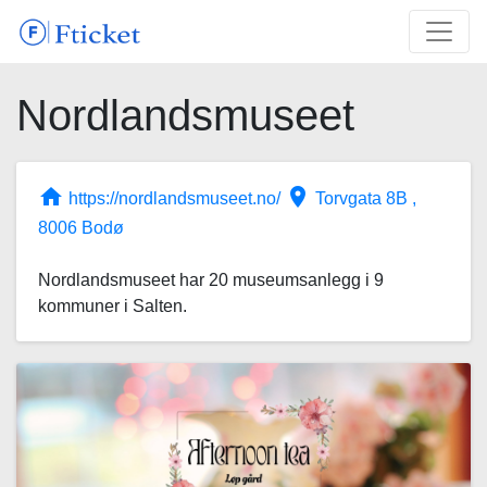
Nordlandsmuseet
home
place
https://nordlandsmuseet.no/
Torvgata 8B ,
8006 Bodø
Nordlandsmuseet har 20 museumsanlegg i 9
kommuner i Salten.