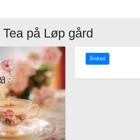
n Tea på Løp gård
Årskort
Man
Tir
O
27
28
2
3
4
10
11
1
17
18
1
24
25
2
31
1
2