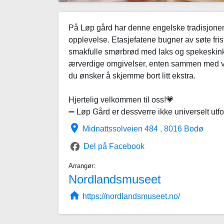
På Løp gård har denne engelske tradisjonen
opplevelse. Etasjefatene bugner av søte fri
smakfulle smørbrød med laks og spekeskinke
ærverdige omgivelser, enten sammen med ve
du ønsker å skjemme bort litt ekstra.
Hjertelig velkommen til oss!💗
➖ Løp Gård er dessverre ikke universelt utfo
place
Midnattssolveien 484 , 8016 Bodø
Del på Facebook
Arrangør:
Nordlandsmuseet
home
https://nordlandsmuseet.no/