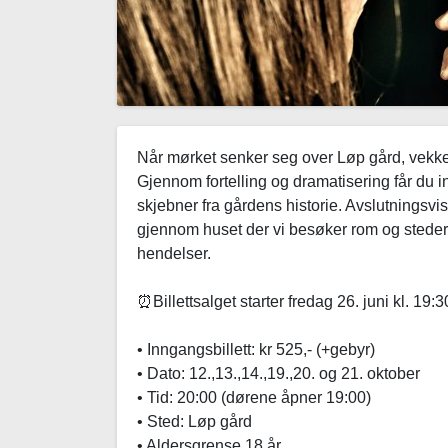
Når mørket senker seg over Løp gård, vekkes
Gjennom fortelling og dramatisering får du i
skjebner fra gårdens historie. Avslutningsvi
gjennom huset der vi besøker rom og steder kn
hendelser.
⏰Billettsalget starter fredag 26. juni kl. 19
• Inngangsbillett: kr 525,- (+gebyr)
• Dato: 12.,13.,14.,19.,20. og 21. oktober
• Tid: 20:00 (dørene åpner 19:00)
• Sted: Løp gård
• Aldersgrense 18 år