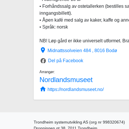
• Forhåndssalg av ostetallerken (bestilles
inngangsbillett).
• Åpen kafé med salg av kaker, kaffe og anne
• Språk: norsk
NB! Løp gård er ikke universelt utformet. Brat
place
Midnattssolveien 484 , 8016 Bodø
Del på Facebook
Arrangør:
Nordlandsmuseet
home
https://nordlandsmuseet.no/
Trondheim systemutvikling AS (org nr 998320674)
Dronningen gt 38, 7011 Trondheim