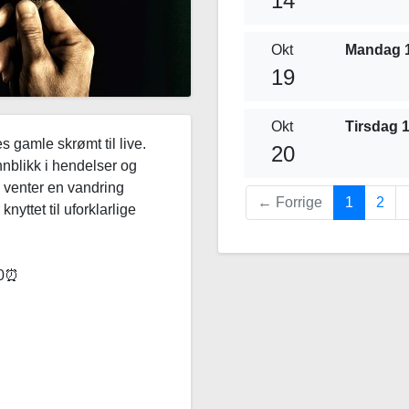
14
Idag
Okt
Mandag 1
19
Okt
Tirsdag 1
 gamle skrømt til live.
20
nnblikk i hendelser og
s venter en vandring
(current)
←
Forrige
1
2
yttet til uforklarlige
:30⏰