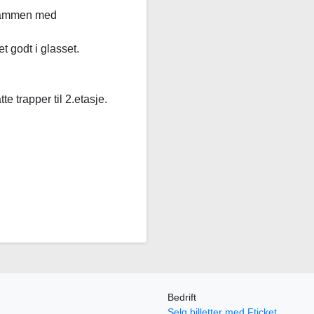
 sammen med
t godt i glasset.
te trapper til 2.etasje.
Bedrift
Selg billetter med Fticket