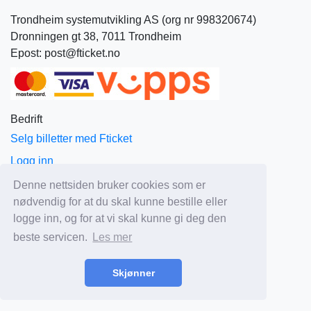
Trondheim systemutvikling AS (org nr 998320674)
Dronningen gt 38, 7011 Trondheim
Epost: post@fticket.no
Bedrift
Selg billetter med Fticket
Logg inn
Om Fticket
Denne nettsiden bruker cookies som er
nødvendig for at du skal kunne bestille eller
Aktuelt
logge inn, og for at vi skal kunne gi deg den
Priser
beste servicen.
Les mer
Salgs og leveringsbetingelser
Personvern
Skjønner